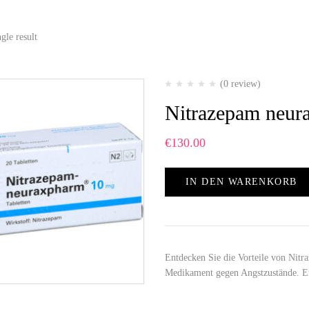
gle result
(0 review)
Nitrazepam neur
€
130.00
IN DEN WARENKORB
Entdecken Sie die Vorteile von Nit
Medikament gegen Angstzustände. Er