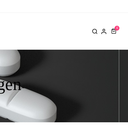
0
gen