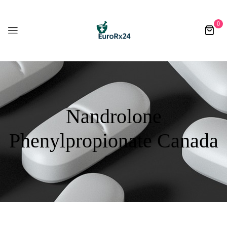
0
Nandrolone
Phenylpropionate Canada