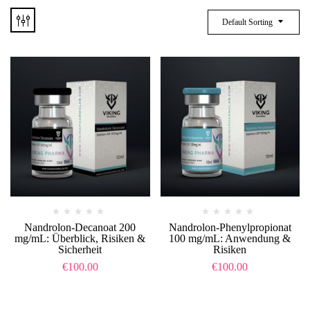
Default Sorting
Nandrolon-Decanoat 200
Nandrolon-Phenylpropionat
mg/mL: Überblick, Risiken &
100 mg/mL: Anwendung &
Sicherheit
Risiken
€
100.00
€
100.00