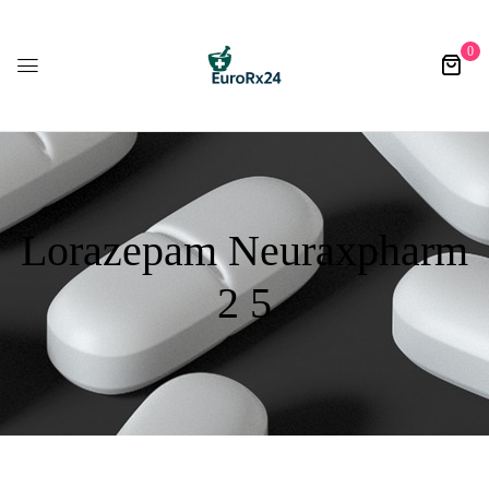
0
Lorazepam Neuraxpharm
2 5