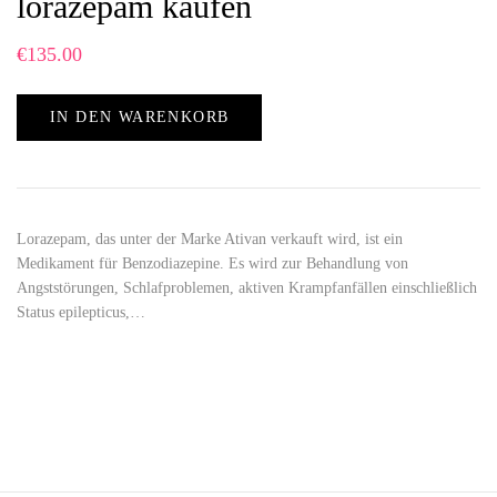
lorazepam kaufen
€
135.00
IN DEN WARENKORB
Lorazepam, das unter der Marke Ativan verkauft wird, ist ein
Medikament für Benzodiazepine. Es wird zur Behandlung von
Angststörungen, Schlafproblemen, aktiven Krampfanfällen einschließlich
Status epilepticus,…