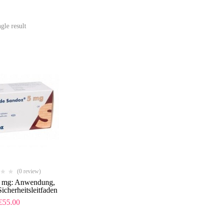
gle result
(0 review)
 5 mg: Anwendung,
cherheitsleitfaden
€
55.00