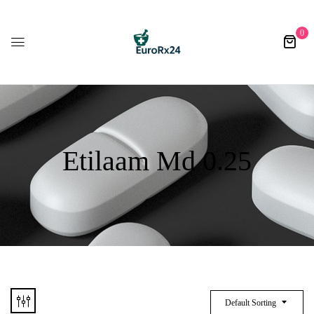
0
Etilaam Md 0.25​
Default Sorting