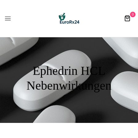
0
Ephedrin HCL
Nebenwirkungen