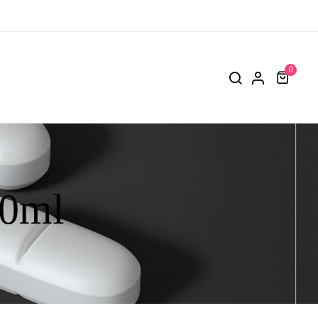
0
10ml