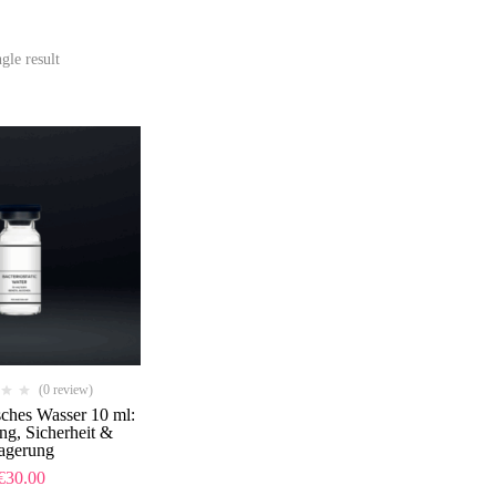
gle result
(0 review)
sches Wasser 10 ml:
g, Sicherheit &
agerung
€
30.00