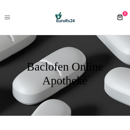
0
Baclofen Online
Apotheke