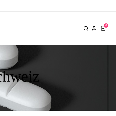
0
chweiz