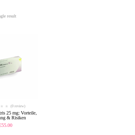
gle result
(0 review)
ris 25 mg: Vorteile,
ung & Risiken
€
55.00